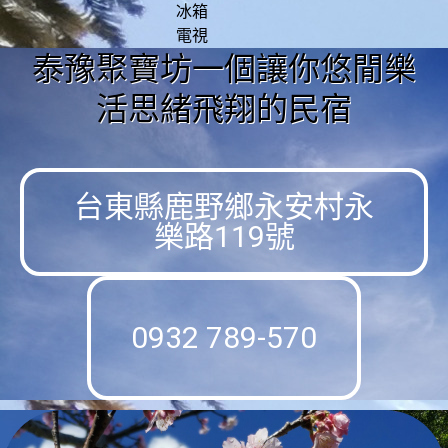
冰箱
電視
泰豫聚寶坊一個讓你悠閒樂
活思緒飛翔的民宿
台東縣鹿野鄉永安村永
樂路119號
0932 789-570