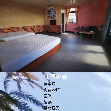
住宿設施
停車場
免費WIFI
空調
餐廳
禁菸客房